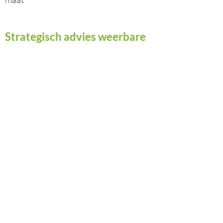
Strategisch advies weerbare
plant
Ontwikkeling van weerbare planten
In een aantal gesprekken zijn adviezen door te
nemen voor het ontwikkelen van weerbare
planten op uw bedrijf. Hierin staan preventieve
en hygiene-maatregelen voorop en de
interactie met klimaatfactoren.